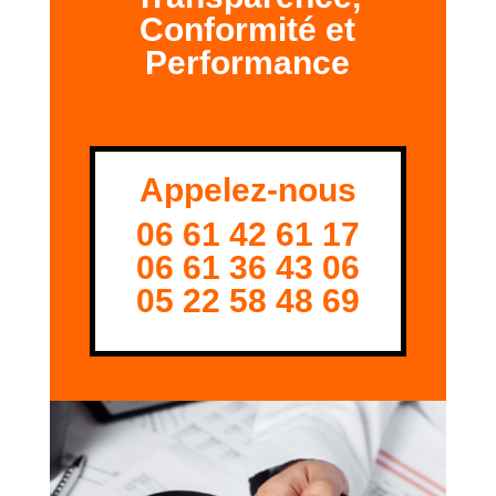
Conformité et
Performance
Appelez-nous
06 61 42 61 17
06 61 36 43 06
05 22 58 48 69