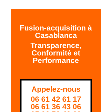
Fusion-acquisition à
Casablanca
Transparence,
Conformité et
Performance
Appelez-nous
06 61 42 61 17
06 61 36 43 06