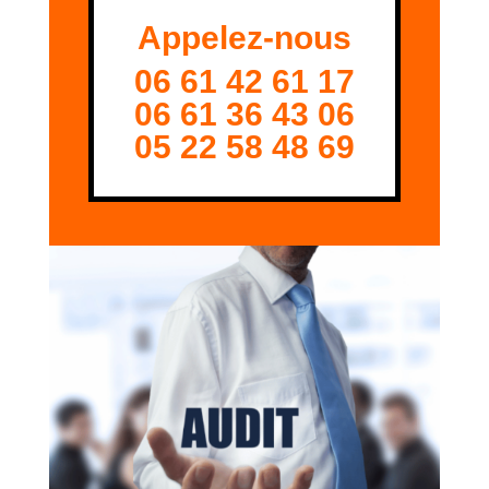
Appelez-nous
06 61 42 61 17
06 61 36 43 06
05 22 58 48 69