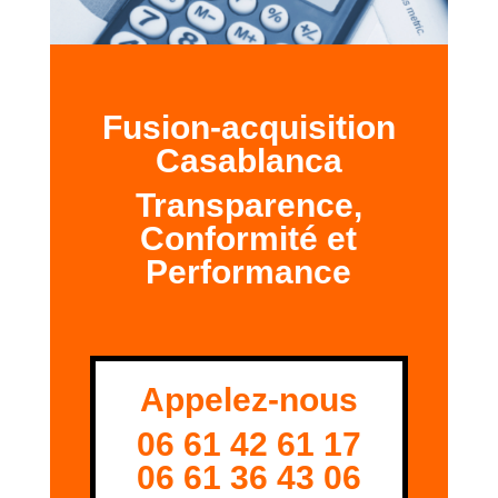
Fusion-acquisition
Casablanca
Transparence,
Conformité et
Performance
Appelez-nous
06 61 42 61 17
06 61 36 43 06