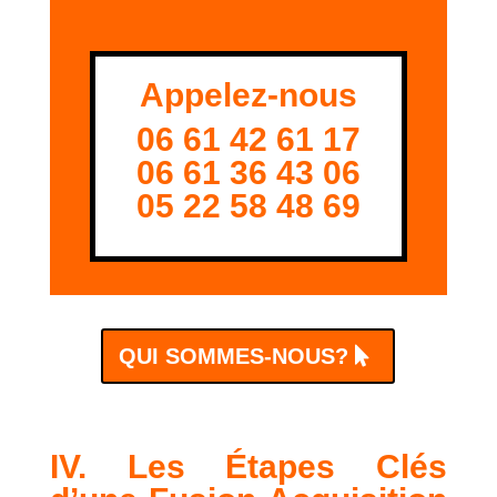
Appelez-nous
06 61 42 61 17
06 61 36 43 06
05 22 58 48 69
QUI SOMMES-NOUS?
IV. Les Étapes Clés