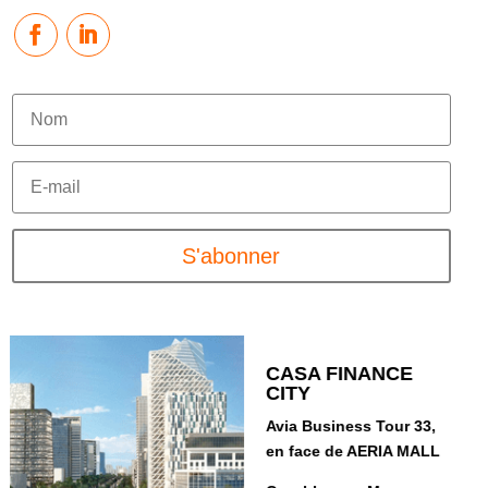
S'abonner
CASA FINANCE
CITY
ABDELMOUMEN
SIDI MAAROUF
BOUSKOURA
Avia Business Tour 33,
77, Bd. Al Qods Sidi
119, Bd. Abdelmoumen
Casablanca
en face de AERIA MALL
Maârouf
ZI CFCIM - SOGEPIB
Casablanca - Maroc
Casablanca - Maroc