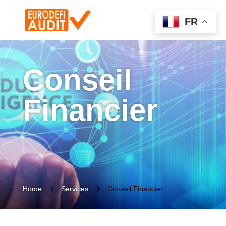
FR
Conseil
Financier
5
5
Home
Services
Conseil Financier