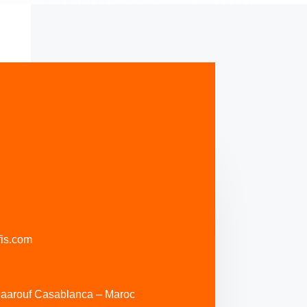
is.com
Maarouf Casablanca – Maroc