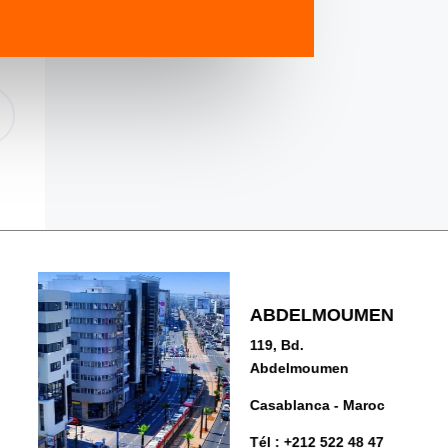
CASA FINANCE
ABDELMOUMEN
CITY
SIDI MAAROUF
Avia Business Tour
33, en face de AERIA
BOUSKOURA
119, Bd.
77, Bd. Al Qods Sidi
Casablanca
Abdelmoumen
Maârouf
MALL
ZI CFCIM - SOGEPIB
Casablanca - Maroc
Casablanca - Maroc
Casablanca - Maroc
+212 522 78 20
Tél :
Tél :
+212 522 58 48
+212 5 22 48 47
99
Tél :
+212 522 48 47
Tél :