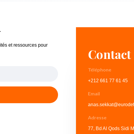
r
ités et ressources pour
Contact
Téléphone
+212 661 77 61 45
Email
anas.sekkat@eurodef
Adresse
77, Bd Al Qods Sidi 