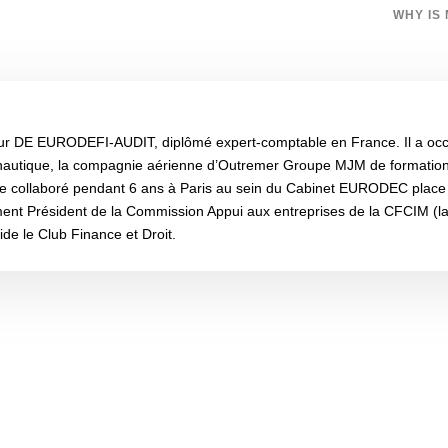
WHY IS
ur DE EURODEFI-AUDIT, diplômé expert-comptable en France. Il a occup
nautique, la compagnie aérienne d’Outremer Groupe MJM de formation
te collaboré pendant 6 ans à Paris au sein du Cabinet EURODEC place 
ement Président de la Commission Appui aux entreprises de la CFCIM 
side le Club Finance et Droit.
é des dernières actualités