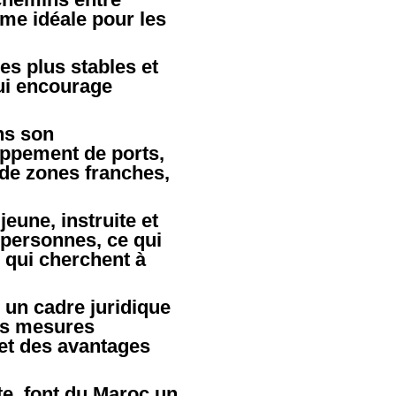
rme idéale pour les
les plus stables et
ui encourage
ns son
oppement de ports,
t de zones franches,
eune, instruite et
 personnes, ce qui
 qui cherchent à
 un cadre juridique
des mesures
 et des avantages
e, font du Maroc un