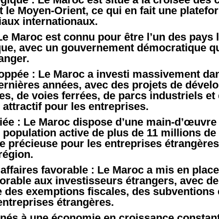
et le Moyen-Orient, ce qui en fait une platefo
ux internationaux.
: Le Maroc est connu pour être l’un des pays 
rique, avec un gouvernement démocratique q
anger.
loppée : Le Maroc a investi massivement da
dernières années, avec des projets de dével
es, de voies ferrées, de parcs industriels e
u attractif pour les entreprises.
iée : Le Maroc dispose d’une main-d’œuvre j
 population active de plus de 11 millions de
ce précieuse pour les entreprises étrangères
région.
ffaires favorable : Le Maroc a mis en place
vorable aux investisseurs étrangers, avec 
ue des exemptions fiscales, des subventions
entreprises étrangères.
nés à une économie en croissance constant