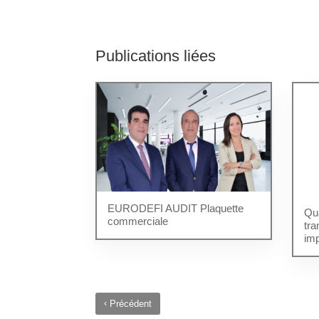
Publications liées
EURODEFI AUDIT Plaquette
Qu
commerciale
tra
im
‹
Précédent